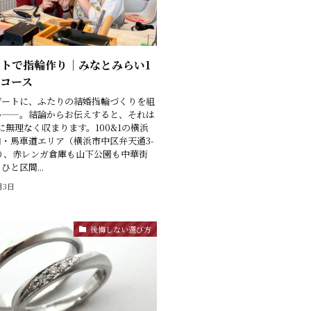
トで指輪作り｜みなとみらい1
コース
デートに、ふたりの結婚指輪づくりを組
い——。結論からお伝えすると、それは
に無理なく収まります。100&1の横浜
・馬車道エリア（横浜市中区弁天通3-
り、赤レンガ倉庫も山下公園も中華街
と区間...
月3日
後悔しない選び方