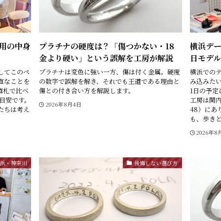
用の中身
プラチナの硬度は？「傷つかない・18
横浜デー
金より硬い」という誤解を工房が解説
日モデル
してこのペ
プラチナは変色に強い一方、傷は付く金属。硬度
横浜での
直なことを
の数字で誤解を解き、それでも王道である理由と
み込みた
値札で比べ
傷との付き合い方を解説します。
1日の予定
目安です。
工房は関内
2026年8月4日
たちは考え
48）にあ
も、歩きとひ
2026年8
横浜・神奈川
後悔しない選び方